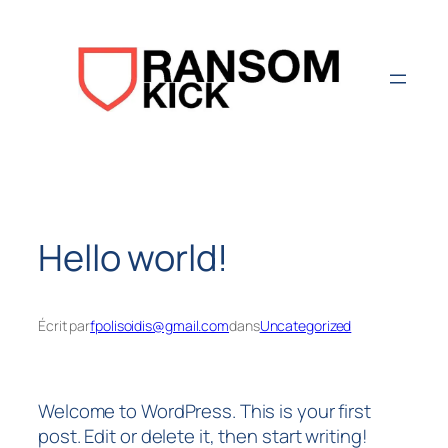
Aller
au
contenu
Hello world!
Écrit par
fpolisoidis@gmail.com
dans
Uncategorized
Welcome to WordPress. This is your first
post. Edit or delete it, then start writing!